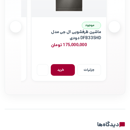
موجود
موجود
ماشین ظرفشویی ال جی مدل
ماشین ظرفش
DFB335HD دودی
DFB425FP استیل
175,000,000 تومان
00,000
جزئیات
خرید
جزئیات
نظرات کاربران
دیدگاه‌ها