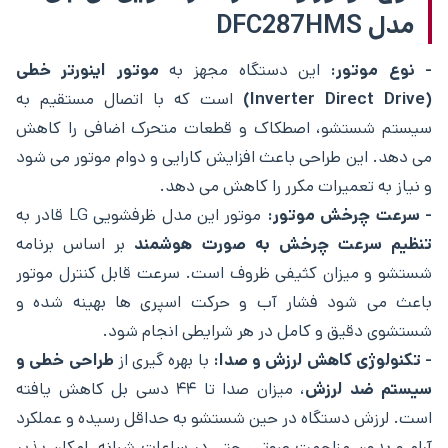
مدل DFC287HMS
- نوع موتور:
این دستگاه مجهز به
موتور اینورتر خطی
(Inverter Direct Drive)
است که با اتصال مستقیم به
سیستم شستشو، اصطکاک و قطعات متحرک اضافی را کاهش
می ‌دهد. این طراحی باعث افزایش کارایی و دوام موتور می ‌شود
و نیاز به تعمیرات مکرر را کاهش می ‌دهد.
- سرعت چرخش موتور:
موتور این مدل ظرفشویی LG قادر به
تنظیم سرعت چرخش
به صورت هوشمند
بر اساس برنامه
شستشو و میزان کثیفی ظروف است. سرعت قابل کنترل موتور
باعث می ‌شود فشار آب و حرکت اسپری‌ ها بهینه شده و
شستشوی دقیق و کامل در هر شرایطی انجام شود.
- تکنولوژی کاهش لرزش و صدا:
با بهره‌ گیری از
طراحی خطی و
سیستم ضد لرزش
، میزان صدا تا ۴۴ دسی‌ بل کاهش یافته
است. لرزش دستگاه در حین شستشو به حداقل رسیده و عملکرد
آرام و بدون مزاحمت صوتی، حتی در ساعات شبانه، امکان ‌پذیر