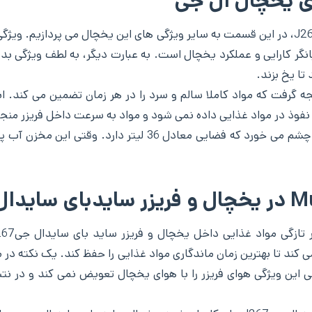
ی یخچال ال جی
جدا از ویژگی های قیاسی بارز و قابل مشاهده ال جیJ267، در این قسمت به سایر ویژگی های این 
گر کارایی و عملکرد یخچال است. به عبارت دیگر، به لطف ویژگی بد
تا یخ بزند.
 گرفت که مواد کاملا سالم و سرد را در هر زمان تضمین می کند. ان
ت نفوذ در مواد غذایی داده نمی شود و مواد به سرعت داخل فریزر من
علاوه بر این، ظرف یخ ساز ال جیJ267 در فریزر آن به چشم می خور
 این ویژگی هوای فریزر را با هوای یخچال تعویض نمی کند و در نتی