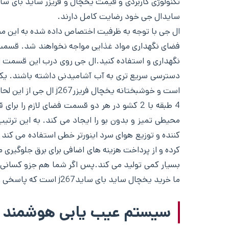
سایدال جی خود رضایت کامل دارند.
ال جی با توجه به ظرفیت اختصاص داده شده به این مح
فضای نگهداری مواد غذایی مواجه نخواهند شد. قسمت فر
نگهداری و استفاده کنید.ال جی روی درب این قسمت از س
دسترسی سریع تری به آب آشامیدنی داشته باشند. یکی 
است و خوشبختانه یخچال فریزرj267 ال جی از این لحاظ کاملا استاندارد است.
محیطی تمیز و بدون بو را ایجاد می کند. به این ترت
کننده و توزیع هوای سرد اینورتر خطی استفاده می کند 
بسیار کمی تولید می کند.پس اگر شما هم جزو کسانی 
ما خرید یخچال ساید بای سایدj267 است که پاسخی عالی به نیازهای روزمره شماست و نقشی پر رنگ در هر آشپزخانه ای ایجاد می کند.
سیستم عیب یابی هوشمند