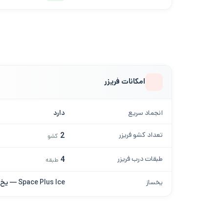
امکانات فریزر
انجماد سریع
دارد
تعداد کشو فریزر
2
کشو
طبقات درب فریزر
4
طبقه
یخساز
Space Plus Ice — یخ حبه‌ای و ریز