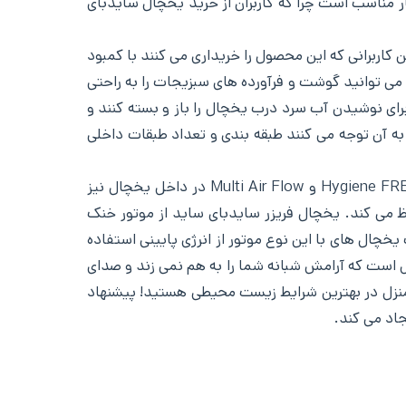
 یخچال ساید بای ساید ال جی بسیار مناسب است چرا که کاربران از خرید یخچال سایدبای
ربرانی که این محصول را خریداری می کنند با کمبود
می توانید گوشت و فرآورده های سبزیجات را به راحتی
برای نوشیدن آب سرد درب یخچال را باز و بسته کنند و
ه آن توجه می کنند طبقه بندی و تعداد طبقات داخلی
4 طبقه با 2 کشو در هر دو قسمت فضای لازم را برای قرار دادن انواع ظروف و غذا فراهم می کند. وجود فیلترهای هوایHygiene FRESH و Multi Air Flow در داخل یخچال نیز
ظ می کند. یخچال فریزر سایدبای ساید از موتور خنک
خچال های با این نوع موتور از انرژی پایینی استفاده
نه های اضافی برای برق جلوگیری می گردد. صدای تولید شده توسط این نوع موتورها معادل 41 دسی بل است که آرامش شبانه شما را به هم نمی زند و صدای
منزل در بهترین شرایط زیست محیطی هستید! پیشنهاد