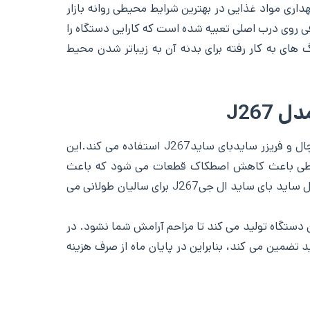
اری مواد غذایی در بهترین شرایط محیطی روانه بازار
ال جی آن را به صورت Door in Door ارائه می کند.یک درب اضافی روی درب اصلی تعبیه شده است که کارایی دستگاه را
 های به کار رفته برای بدنه آن به زیباتر شدن محیط
J267
موتور کمپرسور اینورتر خطی یکی از بهترین انواع موتور در جهان است که ال جی در یخچال و فریزرهای موازی از جمله یخچال و فریزر سایدبای سایدJ267 استفاده می کند.این
رتر خطی باعث کاهش اصطکاک قطعات می شود که باعث
افزایش طول عمر قطعات و همچنین عمر یخچال و فریزر می شود. بنابراین وجود این نوع موتور باعث افزایش کارایی یخچال ساید بای ساید ال جیJ267 برای سالیان طولانی می
 ال جیJ267 صدای آرامی است که هنگام روشن شدن دستگاه تولید می کند تا مزاحم آرامش شما نشود. در
تضمین می کند، بنابراین در پایان ماه از صرف هزینه