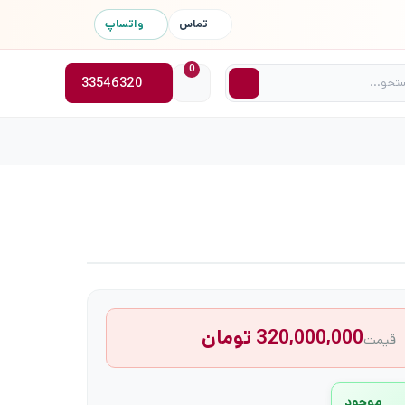
تماس
واتساپ
0
33546320
320,000,000 تومان
قیمت
موجود