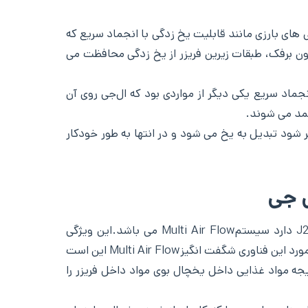
یخچال می پردازیم. ویژگی های بارزی مانند قابلیت یخ زدگی با انجماد سریع که
ون برفک، طبقات زیرین فریزر از یخ زدگی محافظت می
جماد سریع یکی دیگر از مواردی بود که ال‌جی روی آن
جمد می شوند.
د که فضایی معادل 36 لیتر دارد. وقتی این مخزن آب پر شود تبدیل به یخ می شود و در انتها به طور خودکار
یکی از قابلیت های بسیار کاربردی که تاثیر بسزایی در تازگی مواد غذایی داخل یخچال و فریزر ساید بای سایدال جیJ267 دارد سیستمMulti Air Flow می باشد.این ویژگی
پیشرفته هوای سرد را در سرتاسر داخل یخچال پخش می کند تا بهترین زمان ماندگاری مواد غذایی را حفظ کند. یک نکته در مورد این فناوری شگفت انگیزMulti Air Flow این است
جه مواد غذایی داخل یخچال بوی مواد داخل فریزر را