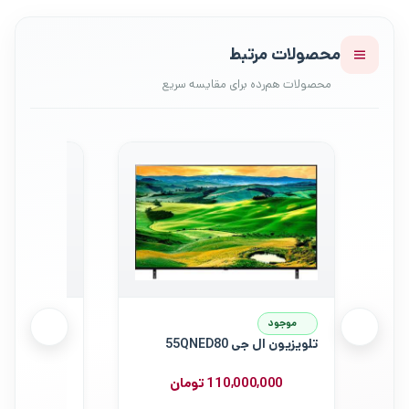
محصولات مرتبط
موجود
موجود
تلویزیون ال جی 55QNED80
ت
UR8000
110,000,000 تومان
0,000